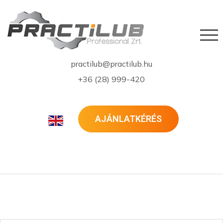
practilub@practilub.hu
+36 (28) 999-420
AJÁNLATKÉRÉS