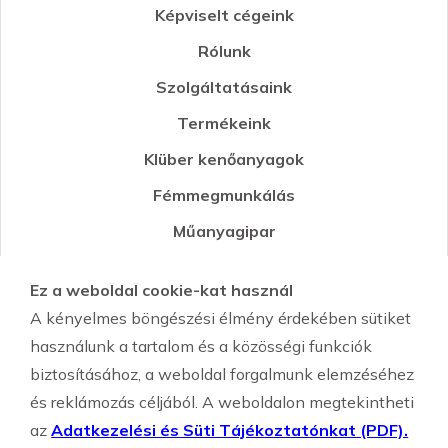
Képviselt cégeink
Rólunk
Szolgáltatásaink
Termékeink
Klüber kenőanyagok
Fémmegmunkálás
Műanyagipar
Öntészet
Ez a weboldal cookie-kat használ
Környezetvédelmi segédanyagok
A kényelmes böngészési élmény érdekében sütiket
Szemcseszórás-Shot Peening
használunk a tartalom és a közösségi funkciók
biztosításához, a weboldal forgalmunk elemzéséhez
és reklámozás céljából. A weboldalon megtekintheti
az
Adatkezelési és Süti Tájékoztatónkat (PDF).