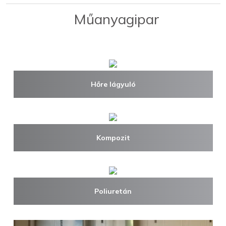
Műanyagipar
Hőre lágyuló
Kompozit
Poliuretán