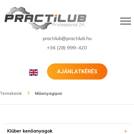
practilub@practilub.hu
+36 (28) 999-420
AJÁNLATKÉRÉS
Termékeink
Műanyagipar
Klüber kenőanyagok