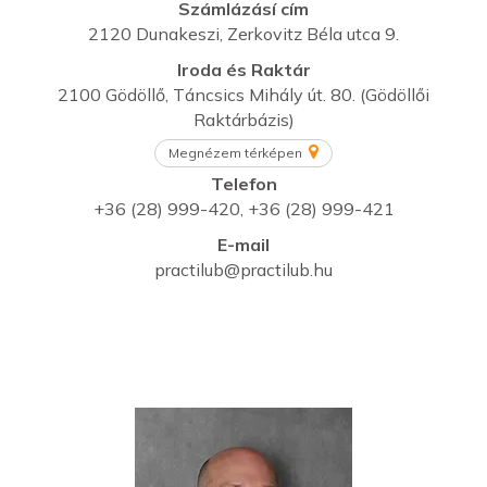
Számlázásí cím
2120 Dunakeszi, Zerkovitz Béla utca 9.
Iroda és Raktár
2100 Gödöllő, Táncsics Mihály út. 80. (Gödöllői
Raktárbázis)
Megnézem térképen
Telefon
+36 (28) 999-420
,
+36 (28) 999-421
E-mail
practilub@practilub.hu