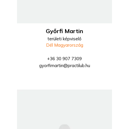
Győrfi Martin
területi képviselő
Dél Magyarország
+36 30 907 7309
gyorfimartin@practilub.hu