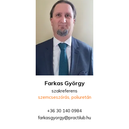
Farkas György
szakreferens
szemcseszórás, poliuretán
+36 30 140 0984
farkasgyorgy@practilub.hu