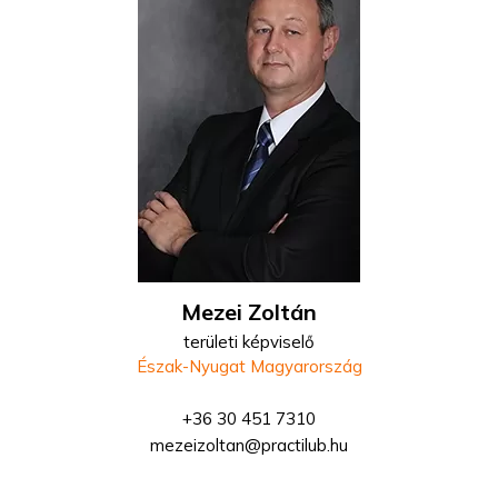
Mezei Zoltán
területi képviselő
Észak-Nyugat Magyarország
+36 30 451 7310
mezeizoltan@practilub.hu