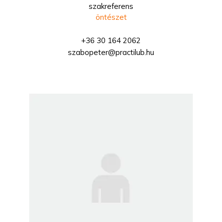
szakreferens
öntészet
+36 30 164 2062
szabopeter@practilub.hu