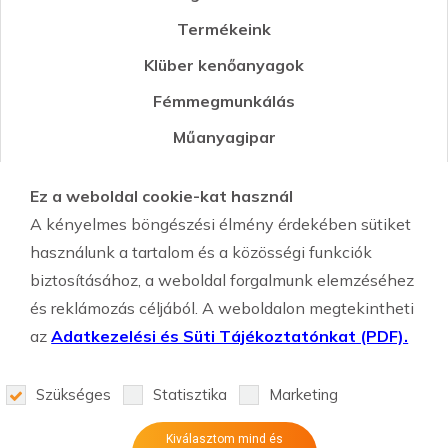
Termékeink
Klüber kenőanyagok
Fémmegmunkálás
Műanyagipar
Öntészet
Ez a weboldal cookie-kat használ
Környezetvédelmi segédanyagok
A kényelmes böngészési élmény érdekében sütiket
Szemcseszórás-Shot Peening
használunk a tartalom és a közösségi funkciók
biztosításához, a weboldal forgalmunk elemzéséhez
és reklámozás céljából. A weboldalon megtekintheti
az
Adatkezelési és Süti Tájékoztatónkat (PDF).
Szükséges
Statisztika
Marketing
weboldal készítés
Kiválasztom mind és