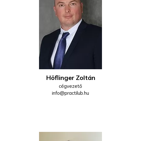
Höflinger Zoltán
cégvezető
info@practilub.hu