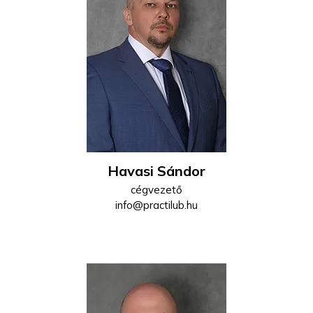
Havasi Sándor
cégvezető
info@practilub.hu