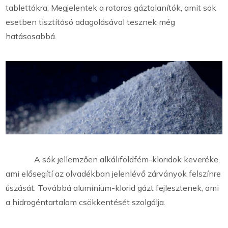
tablettákra. Megjelentek a rotoros gáztalanítók, amit sok
esetben tisztítósó adagolásával tesznek még
hatásosabbá.
A sók jellemzően alkáliföldfém-kloridok keveréke,
ami elősegítí az olvadékban jelenlévő zárványok felszínre
úszását. Továbbá alumínium-klorid gázt fejlesztenek, ami
a hidrogéntartalom csökkentését szolgálja.