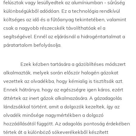
felúsztak vagy lesüllyedtek az alumíniumban - sűrűség
különbségükből adódóan. Ez a technológia rendkívül
költséges az idő és a fűtőanyag tekintetében, valamint
csak a nagyobb részecskék távolíthatóak el a
segítségével. Ennél az eljárásnál a hidrogéntartalmat a
páratartalom befolyásolja.
Ezek kézben tartására a gázöblítéses módszert
alkalmazták, melyek során először halogén gázokat
vezettek az olvadékba, hogy kémialig is tisztítsák azt.
Ennek hátránya, hogy az egészségre igen káros, ezért
áttértek az inert gázok alkalmazására. A gázadagolás
lándzsákkal történt, amit a dolgozók kezeltek, így az
olvadék minősége nagymértékben a dolgozó
hozzáállásától függött. Az adagolás pontoság érdekében
tértek át a különböző sókeverékekből készített