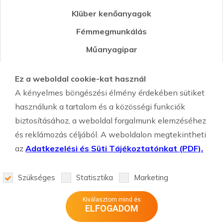
Klüber kenőanyagok
Fémmegmunkálás
Műanyagipar
Öntészet
Ez a weboldal cookie-kat használ
Környezetvédelmi segédanyagok
A kényelmes böngészési élmény érdekében sütiket
Szemcseszórás-Shot Peening
használunk a tartalom és a közösségi funkciók
biztosításához, a weboldal forgalmunk elemzéséhez
és reklámozás céljából. A weboldalon megtekintheti
az
Adatkezelési és Süti Tájékoztatónkat (PDF).
Szükséges
Statisztika
Marketing
weboldal készítés
Kiválasztom mind és
ELFOGADOM