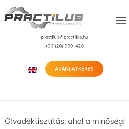
practilub@practilub.hu
+36 (28) 999-420
AJÁNLATKÉRÉS
Olvadéktisztítás, ahol a minőségi