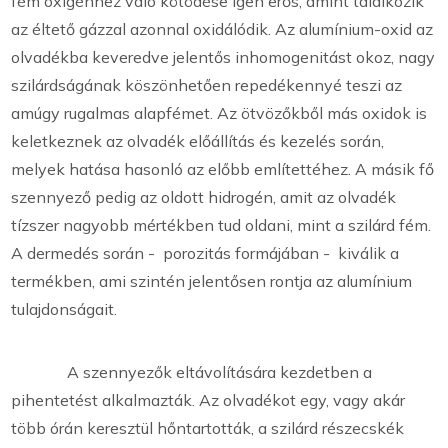
fém oxigénhez való kötödése igen erős, amint találkozik
az éltető gázzal azonnal oxidálódik. Az alumínium-oxid az
olvadékba keveredve jelentős inhomogenitást okoz, nagy
szilárdságának köszönhetően repedékennyé teszi az
amúgy rugalmas alapfémet. Az ötvözőkből más oxidok is
keletkeznek az olvadék előállítás és kezelés során,
melyek hatása hasonló az előbb említettéhez. A másik fő
szennyező pedig az oldott hidrogén, amit az olvadék
tízszer nagyobb mértékben tud oldani, mint a szilárd fém.
A dermedés során - porozitás formájában - kiválik a
termékben, ami szintén jelentősen rontja az alumínium
tulajdonságait.
A szennyezők eltávolítására kezdetben a
pihentetést alkalmazták. Az olvadékot egy, vagy akár
több órán keresztül hőntartották, a szilárd részecskék