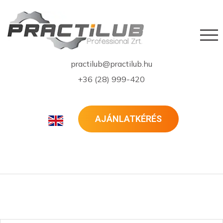
practilub@practilub.hu
+36 (28) 999-420
AJÁNLATKÉRÉS