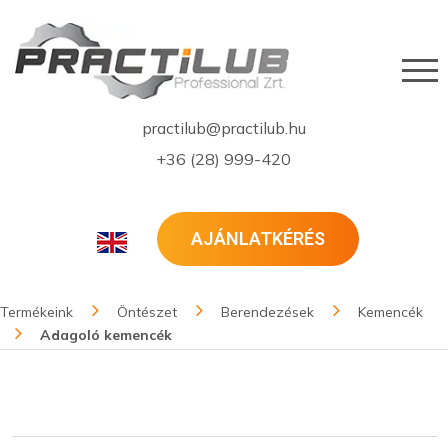
practilub@practilub.hu
+36 (28) 999-420
AJÁNLATKÉRÉS
Termékeink
Öntészet
Berendezések
Kemencék
Adagoló kemencék