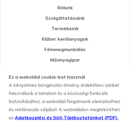
Rólunk
Szolgáltatásaink
Termékeink
Klüber kenőanyagok
Fémmegmunkálás
Műanyagipar
Öntészet
Ez a weboldal cookie-kat használ
Környezetvédelmi segédanyagok
A kényelmes böngészési élmény érdekében sütiket
Szemcseszórás-Shot Peening
használunk a tartalom és a közösségi funkciók
biztosításához, a weboldal forgalmunk elemzéséhez
és reklámozás céljából. A weboldalon megtekintheti
az
Adatkezelési és Süti Tájékoztatónkat (PDF).