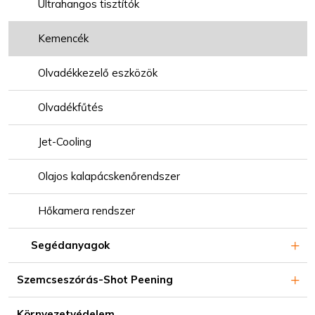
Ultrahangos tisztítók
Kemencék
Olvadékkezelő eszközök
Olvadékfűtés
Jet-Cooling
Olajos kalapácskenőrendszer
Hőkamera rendszer
Segédanyagok
Szemcseszórás-Shot Peening
Környezetvédelem