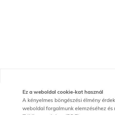
Ez a weboldal cookie-kat használ
Hírek
Kép
A kényelmes böngészési élmény érdeké
Adatvédelmi nyilatkozat
Ró
weboldal forgalmunk elemzéséhez és 
Kapcsolat
Szo