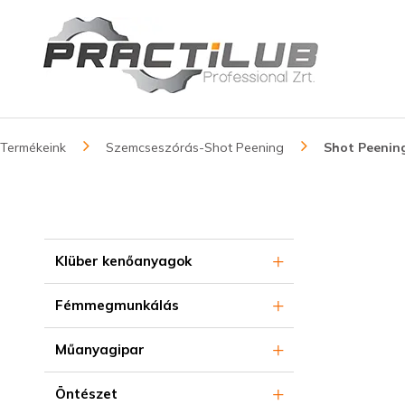
Termékeink
Szemcseszórás-Shot Peening
Shot Peenin
Klüber kenőanyagok
Fémmegmunkálás
Műanyagipar
Öntészet