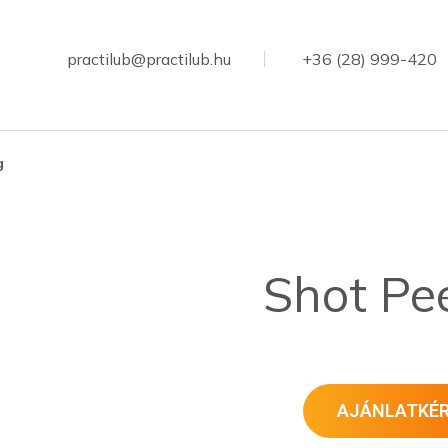
practilub@practilub.hu
+36 (28) 999-420
g
Shot Pe
AJÁNLATKÉ