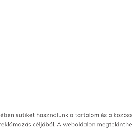
viselt cégeink
Klüber kenőanyagok
ben sütiket használunk a tartalom és a közössé
lunk
Fémmegmunkálás
reklámozás céljából. A weboldalon megtekinthe
lgáltatásaink
Műanyagipar