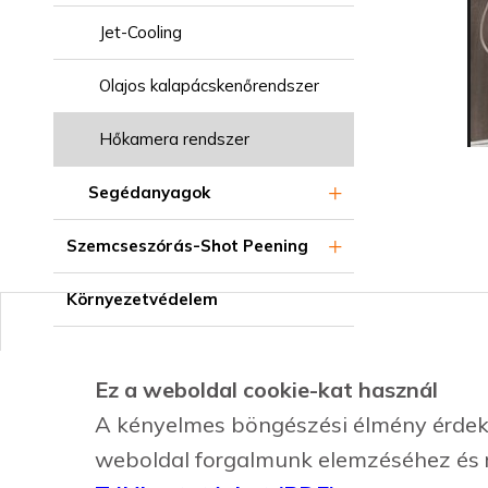
Jet-Cooling
Olajos kalapácskenőrendszer
Hőkamera rendszer
Segédanyagok
Szemcseszórás-Shot Peening
Környezetvédelem
Ez a weboldal cookie-kat használ
Hírek
Kép
A kényelmes böngészési élmény érdeké
Adatvédelmi nyilatkozat
Ró
weboldal forgalmunk elemzéséhez és 
Kapcsolat
Szo