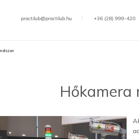
practilub@practilub.hu
+36 (28) 999-420
ndszer
Hőkamera 
A
ad