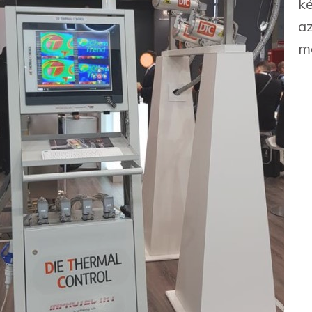
k
a
m