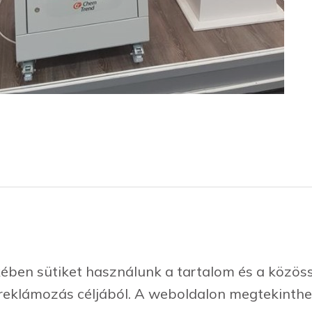
viselt cégeink
Klüber kenőanyagok
ben sütiket használunk a tartalom és a közössé
lunk
Fémmegmunkálás
reklámozás céljából. A weboldalon megtekinthe
lgáltatásaink
Műanyagipar