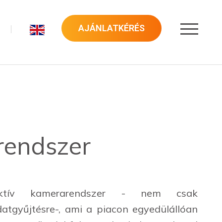
AJÁNLATKÉRÉS
rendszer
ktív kamerarendszer - nem csak
atgyűjtésre-, ami a piacon egyedülállóan