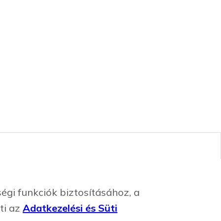
gi funkciók biztosításához, a
ti az
Adatkezelési és Süti