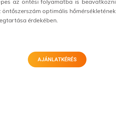
épes az öntési folyamatba is beavatkozni
z öntőszerszám optimális hőmérsékletének
egtartása érdekében.
AJÁNLATKÉRÉS