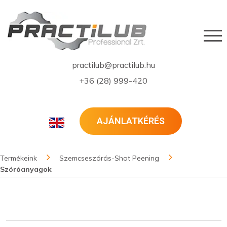
practilub@practilub.hu
+36 (28) 999-420
AJÁNLATKÉRÉS
Termékeink
Szemcseszórás-Shot Peening
Szóróanyagok