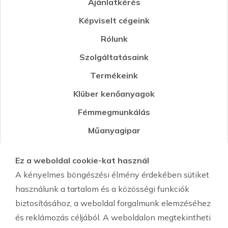
Ajánlatkérés
Képviselt cégeink
Rólunk
Szolgáltatásaink
Termékeink
Klüber kenőanyagok
Fémmegmunkálás
Műanyagipar
Öntészet
Ez a weboldal cookie-kat használ
Környezetvédelmi segédanyagok
A kényelmes böngészési élmény érdekében sütiket
Szemcseszórás-Shot Peening
használunk a tartalom és a közösségi funkciók
biztosításához, a weboldal forgalmunk elemzéséhez
és reklámozás céljából. A weboldalon megtekintheti