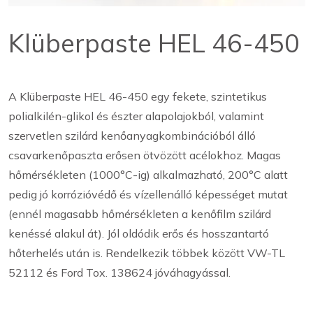
Klüberpaste HEL 46-450
A Klüberpaste HEL 46-450 egy fekete, szintetikus
polialkilén-glikol és észter alapolajokból, valamint
szervetlen szilárd kenőanyagkombinációból álló
csavarkenőpaszta erősen ötvözött acélokhoz. Magas
hőmérsékleten (1000°C-ig) alkalmazható, 200°C alatt
pedig jó korrózióvédő és vízellenálló képességet mutat
(ennél magasabb hőmérsékleten a kenőfilm szilárd
kenéssé alakul át). Jól oldódik erős és hosszantartó
hőterhelés után is. Rendelkezik többek között VW-TL
52112 és Ford Tox. 138624 jóváhagyással.