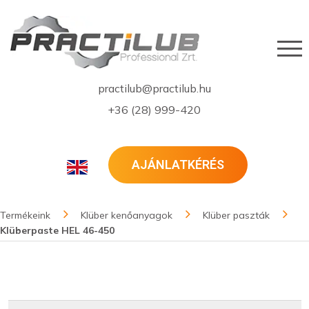
practilub@practilub.hu
+36 (28) 999-420
AJÁNLATKÉRÉS
Termékeink
Klüber kenőanyagok
Klüber paszták
Klüberpaste HEL 46-450