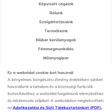
Képviselt cégeink
Rólunk
Szolgáltatásaink
Termékeink
Klüber kenőanyagok
Fémmegmunkálás
Műanyagipar
Öntészet
Ez a weboldal cookie-kat használ
Környezetvédelmi segédanyagok
A kényelmes böngészési élmény érdekében sütiket
Szemcseszórás-Shot Peening
használunk a tartalom és a közösségi funkciók
biztosításához, a weboldal forgalmunk elemzéséhez
és reklámozás céljából. A weboldalon megtekintheti
az
Adatkezelési és Süti Tájékoztatónkat (PDF).