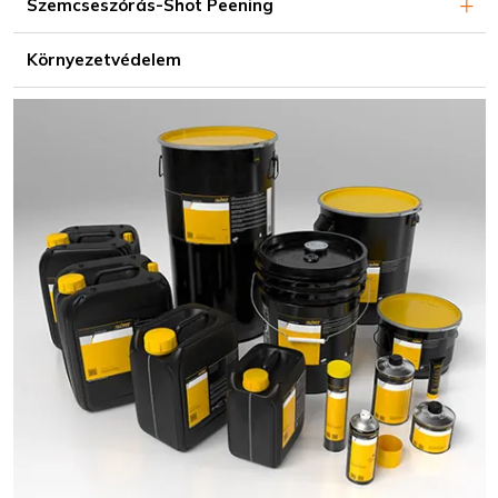
Szemcseszórás-Shot Peening
Környezetvédelem