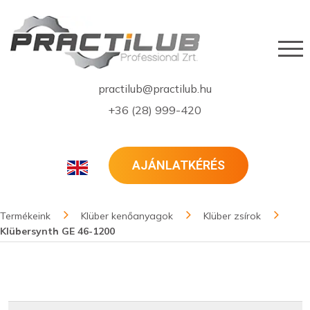
practilub@practilub.hu
+36 (28) 999-420
AJÁNLATKÉRÉS
Termékeink
Klüber kenőanyagok
Klüber zsírok
Klübersynth GE 46-1200