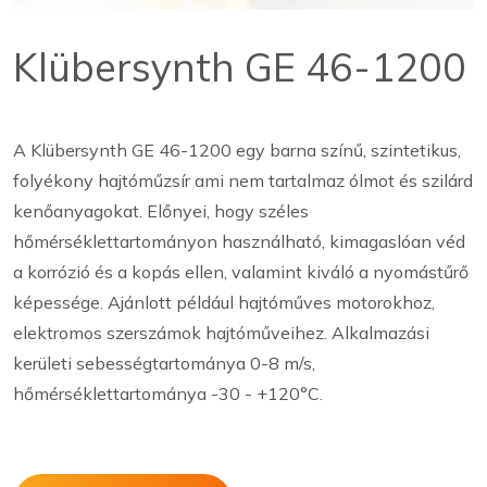
Klübersynth GE 46-1200
A Klübersynth GE 46-1200 egy barna színű, szintetikus,
folyékony hajtóműzsír ami nem tartalmaz ólmot és szilárd
kenőanyagokat. Előnyei, hogy széles
hőmérséklettartományon használható, kimagaslóan véd
a korrózió és a kopás ellen, valamint kiváló a nyomástűrő
képessége. Ajánlott például hajtóműves motorokhoz,
elektromos szerszámok hajtóműveihez. Alkalmazási
kerületi sebességtartománya 0-8 m/s,
hőmérséklettartománya -30 - +120°C.