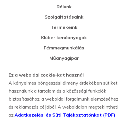
Rólunk
Szolgáltatásaink
Termékeink
Klüber kenőanyagok
Fémmegmunkálás
Műanyagipar
Öntészet
Ez a weboldal cookie-kat használ
Környezetvédelmi segédanyagok
A kényelmes böngészési élmény érdekében sütiket
Szemcseszórás-Shot Peening
használunk a tartalom és a közösségi funkciók
biztosításához, a weboldal forgalmunk elemzéséhez
és reklámozás céljából. A weboldalon megtekintheti
az
Adatkezelési és Süti Tájékoztatónkat (PDF).