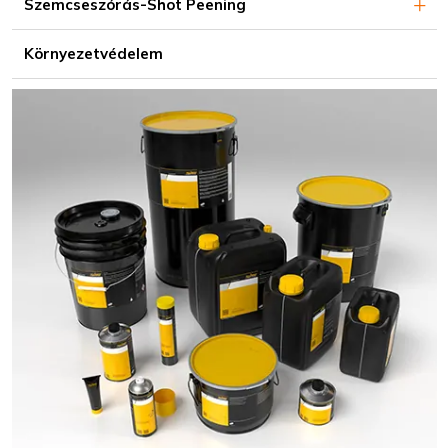
Szemcseszórás-Shot Peening
Környezetvédelem