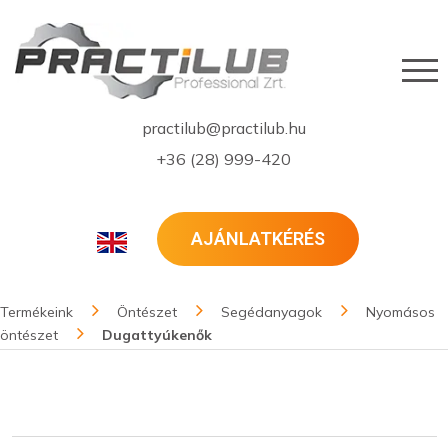
practilub@practilub.hu
+36 (28) 999-420
AJÁNLATKÉRÉS
Termékeink
Öntészet
Segédanyagok
Nyomásos
öntészet
Dugattyúkenők